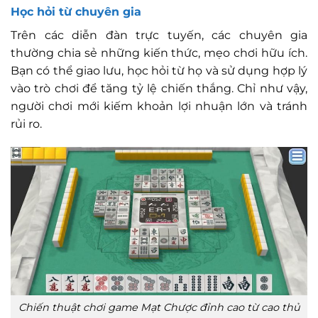
Học hỏi từ chuyên gia
Trên các diễn đàn trực tuyến, các chuyên gia
thường chia sẻ những kiến thức, mẹo chơi hữu ích.
Bạn có thể giao lưu, học hỏi từ họ và sử dụng hợp lý
vào trò chơi để tăng tỷ lệ chiến thắng. Chỉ như vậy,
người chơi mới kiếm khoản lợi nhuận lớn và tránh
rủi ro.
Chiến thuật chơi game Mạt Chược đỉnh cao từ cao thủ