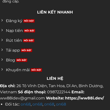
đẳng cấp.
LIÊN KẾT NHANH
Đăng ký
Nạp tiền
Rút tiền
Tải app
Blog
Khuyến mãi
LIÊN HỆ
Địa chỉ:
26 Tô Vĩnh Diện, Tan Hoa, Dĩ An, Bình Dương,
Vietnam
Số điện thoại:
0987222144
Email:
ww88idev@gmail.com
Website:
https://ww88i.dev/
Đối tác:
on68
,
on68
,
on68
,
on68