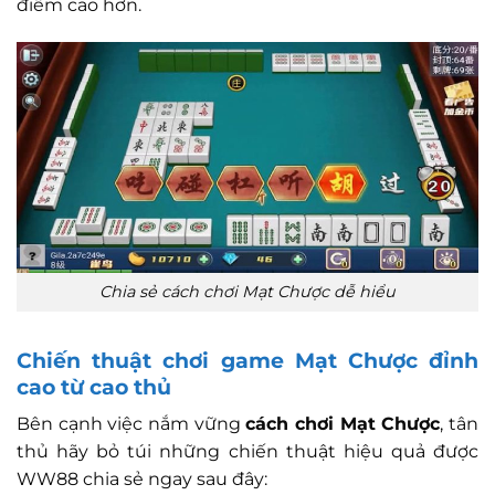
điểm cao hơn.
Chia sẻ cách chơi Mạt Chược dễ hiểu
Chiến thuật chơi game Mạt Chược đỉnh
cao từ cao thủ
Bên cạnh việc nắm vững
cách chơi Mạt Chược
, tân
thủ hãy bỏ túi những chiến thuật hiệu quả được
WW88 chia sẻ ngay sau đây: