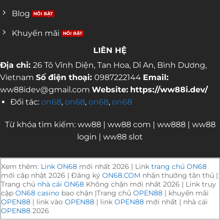
Blog
Khuyến mãi
LIÊN HỆ
Địa chỉ:
26 Tô Vĩnh Diện, Tan Hoa, Dĩ An, Bình Dương,
Vietnam
Số điện thoại:
0987222144
Email:
ww88idev@gmail.com
Website:
https://ww88i.dev/
Đối tác:
on68
,
on68
,
on68
,
on68
Từ khóa tìm kiếm: ww88 | ww88 com | ww888 | ww88
login | ww88 slot
Xem thêm:
Link ON68
mới nhất 2026 | Link
trang chủ ON68
mới cập nhật 2026 | Đăng ký
ON68.COM
nhận thưởng tân thủ |
Trang chủ
nhà cái ON68
Không chặn mới nhất 2026 | Link truy
cập
ON68 casino
bao chặn |Trang chủ
OPEN88
| khuyến mãi
OPEN88
| link vào
OPEN88
| link
OPEN88
mới nhất | nhà cái
OPEN88
2026