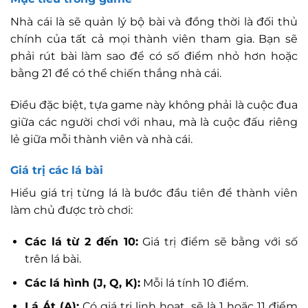
Nhà cái là sẽ quản lý bộ bài và đồng thời là đối thủ
chính của tất cả mọi thành viên tham gia. Bạn sẽ
phải rút bài làm sao để có số điểm nhỏ hơn hoặc
bằng 21 để có thể chiến thắng nhà cái.
Điều đặc biệt, tựa game này không phải là cuộc đua
giữa các người chơi với nhau, mà là cuộc đấu riêng
lẻ giữa mỗi thành viên và nhà cái.
Giá trị các lá bài
Hiểu giá trị từng lá là bước đầu tiên để thành viên
làm chủ được trò chơi:
Các lá từ 2 đến 10:
Giá trị điểm sẽ bằng với số
trên lá bài.
Các lá hình (J, Q, K):
Mỗi lá tính 10 điểm.
Lá Át (A):
Có giá trị linh hoạt, sẽ là 1 hoặc 11 điểm