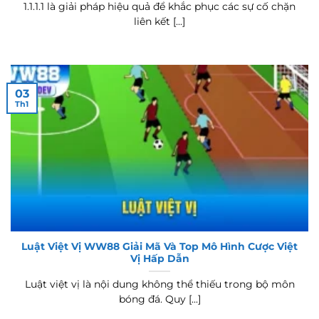
1.1.1.1 là giải pháp hiệu quả để khắc phục các sự cố chặn
liên kết [...]
03
Th1
Luật Việt Vị WW88 Giải Mã Và Top Mô Hình Cược Việt
Vị Hấp Dẫn
Luật việt vị là nội dung không thể thiếu trong bộ môn
bóng đá. Quy [...]