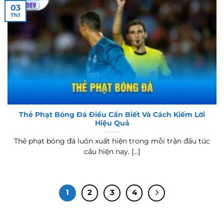
03
Th1
Thẻ Phạt Bóng Đá Điều Cần Biết Và Cách Kiếm Lời
Hiệu Quả
Thẻ phạt bóng đá luôn xuất hiện trong mỗi trận đấu túc
cầu hiện nay. [...]
1
2
3
4