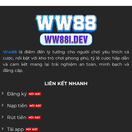
Ww88
là điểm đến lý tưởng cho người chơi yêu thích cá
cược, nổi bật với kho trò chơi phong phú, tỷ lệ cược hấp dẫn
và cam kết mang lại trải nghiệm an toàn, minh bạch và
đẳng cấp.
LIÊN KẾT NHANH
Đăng ký
Nạp tiền
Rút tiền
Tải app