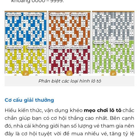
khoảng 0000 – 9999.
Phân biệt các loại hình lô tô
Cơ cấu giải thưởng
Hiểu kiến thức, vận dụng khéo
mẹo chơi lô tô
chắc
chắn giúp bạn có cơ hội thắng cao nhất. Bên cạnh
đó, nhà cái không giới hạn số lượng vé tham gia nên
đây là cơ hội tuyệt vời để mua nhiều vé, tăng tỷ lệ