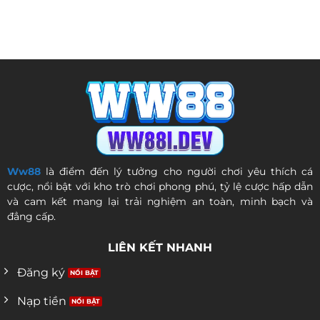
Đầu
Là
Trợ
Gì?
Hiệu
–
Quả
Truy
Của
Cập
Dân
WW88
Chơi
Khi
Cá
Bị
Cược
Chặn
Siêu
Thần
Tốc
Ww88
là điểm đến lý tưởng cho người chơi yêu thích cá
cược, nổi bật với kho trò chơi phong phú, tỷ lệ cược hấp dẫn
và cam kết mang lại trải nghiệm an toàn, minh bạch và
đẳng cấp.
LIÊN KẾT NHANH
Đăng ký
Nạp tiền