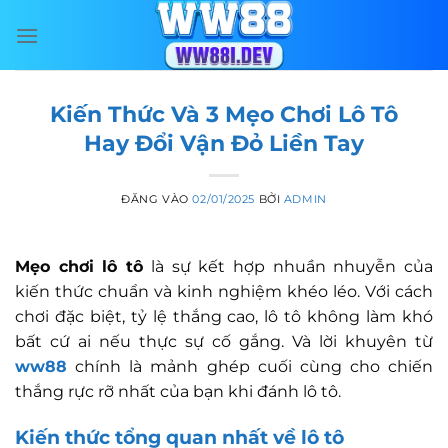
Bỏ
qua
nội
dung
Kiến Thức Và 3 Mẹo Chơi Lô Tô
Hay Đổi Vận Đỏ Liền Tay
ĐĂNG VÀO
02/01/2025
BỞI
ADMIN
Mẹo chơi lô tô
là sự kết hợp nhuần nhuyễn của
kiến thức chuẩn và kinh nghiệm khéo léo. Với cách
chơi đặc biệt, tỷ lệ thắng cao, lô tô không làm khó
bất cứ ai nếu thực sự cố gắng. Và lời khuyên từ
ww88
chính là mảnh ghép cuối cùng cho chiến
thắng rực rỡ nhất của bạn khi đánh lô tô.
Kiến thức tổng quan nhất về lô tô