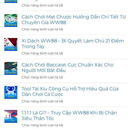
ở
Chức năng bình luận bị tắt
Cách
Chơi
Cách Chơi Mạt Chược Hướng Dẫn Chi Tiết Từ
Vietlott
Chuyên Gia WW88
Max
ở
Chức năng bình luận bị tắt
4D
Cách
Tại
Chơi
WW88
Xì Dách WW88 – Bí Quyết Làm Chủ 21 Điểm
Mạt
–
Trong Tay
Chược
Hướng
ở
Chức năng bình luận bị tắt
Hướng
Dẫn
Xì
Dẫn
Từ
Dách
Chi
Cách Chơi Baccarat Cực Chuẩn Xác Cho
A-
WW88
Tiết
Người Mới Bắt Đầu
Z
–
Từ
ở
Chức năng bình luận bị tắt
Bí
Chuyên
Cách
Quyết
Gia
Chơi
Làm
Tool Tài Xỉu Công Cụ Hỗ Trợ Hiệu Quả Của
WW88
Baccarat
Chủ
Dân Chơi Cá Cược
Cực
21
ở
Chức năng bình luận bị tắt
Chuẩn
Điểm
Tool
Xác
Trong
Tài
Cho
1.1.1.1 Là Gì? – Truy Cập WW88 Khi Bị Chặn
Tay
Xỉu
Người
Siêu Thần Tốc
Công
Mới
ở
Chức năng bình luận bị tắt
Cụ
Bắt
1.1.1.1
Hỗ