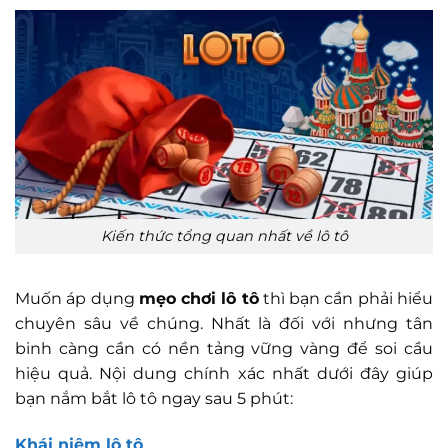
Kiến thức tổng quan nhất về lô tô
Muốn áp dụng
mẹo chơi lô tô
thì bạn cần phải hiểu
chuyên sâu về chúng. Nhất là đối với nhưng tân
binh càng cần có nền tảng vững vàng để soi cầu
hiệu quả. Nội dung chính xác nhất dưới đây giúp
bạn nắm bắt lô tô ngay sau 5 phút:
Khái niệm lô tô