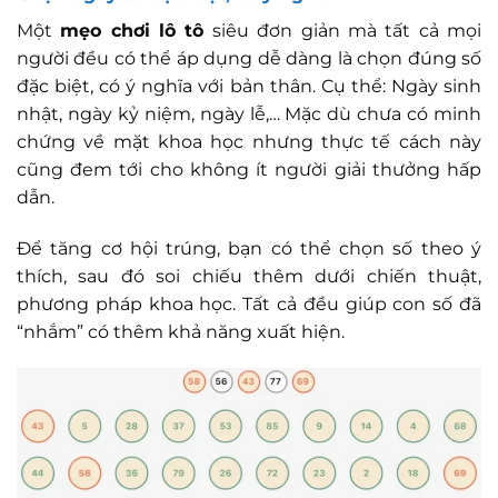
Một
mẹo chơi lô tô
siêu đơn giản mà tất cả mọi
người đều có thể áp dụng dễ dàng là chọn đúng số
đặc biệt, có ý nghĩa với bản thân. Cụ thể: Ngày sinh
nhật, ngày kỷ niệm, ngày lễ,… Mặc dù chưa có minh
chứng về mặt khoa học nhưng thực tế cách này
cũng đem tới cho không ít người giải thưởng hấp
dẫn.
Để tăng cơ hội trúng, bạn có thể chọn số theo ý
thích, sau đó soi chiếu thêm dưới chiến thuật,
phương pháp khoa học. Tất cả đều giúp con số đã
“nhắm” có thêm khả năng xuất hiện.