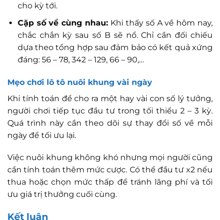
cho kỳ tới.
Cặp số về cùng nhau:
Khi thấy số A về hôm nay,
chắc chắn kỳ sau số B sẽ nổ. Chỉ cần đối chiếu
dựa theo tổng hợp sau đảm bảo có kết quả xứng
đáng: 56 – 78, 342 – 129, 66 – 90,…
Mẹo chơi lô tô nuôi khung vài ngày
Khi tính toán để cho ra một hay vài con số lý tưởng,
người chơi tiếp tục đầu tư trong tối thiểu 2 – 3 kỳ.
Quá trình này cần theo dõi sự thay đổi số về mỗi
ngày để tối ưu lại.
Việc nuôi khung không khó nhưng mọi người cũng
cần tính toán thêm mức cược. Có thể đầu tư x2 nếu
thua hoặc chọn mức thấp để tránh lãng phí và tối
ưu giá trị thưởng cuối cùng.
Kết luận