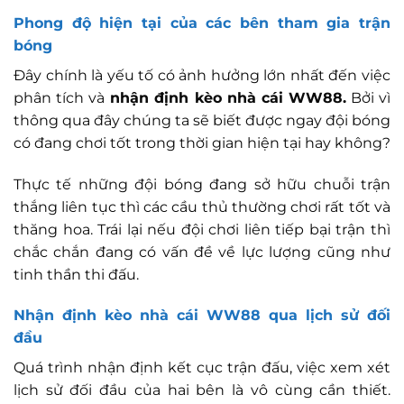
Phong độ hiện tại của các bên tham gia trận
bóng
Đây chính là yếu tố có ảnh hưởng lớn nhất đến việc
phân tích và
nhận định kèo nhà cái WW88.
Bởi vì
thông qua đây chúng ta sẽ biết được ngay đội bóng
có đang chơi tốt trong thời gian hiện tại hay không?
Thực tế những đội bóng đang sở hữu chuỗi trận
thắng liên tục thì các cầu thủ thường chơi rất tốt và
thăng hoa. Trái lại nếu đội chơi liên tiếp bại trận thì
chắc chắn đang có vấn đề về lực lượng cũng như
tinh thần thi đấu.
Nhận định kèo nhà cái WW88 qua lịch sử đối
đầu
Quá trình nhận định kết cục trận đấu, việc xem xét
lịch sử đối đầu của hai bên là vô cùng cần thiết.