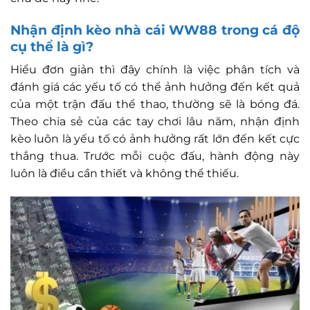
Nhận định kèo nhà cái WW88 trong cá độ
cụ thể là gì?
Hiểu đơn giản thì đây chính là việc phân tích và
đánh giá các yếu tố có thể ảnh hưởng đến kết quả
của một trận đấu thể thao, thường sẽ là bóng đá.
Theo chia sẻ của các tay chơi lâu năm, nhận định
kèo luôn là yếu tố có ảnh hưởng rất lớn đến kết cực
thắng thua. Trước mỗi cuộc đấu, hành động này
luôn là điều cần thiết và không thể thiếu.