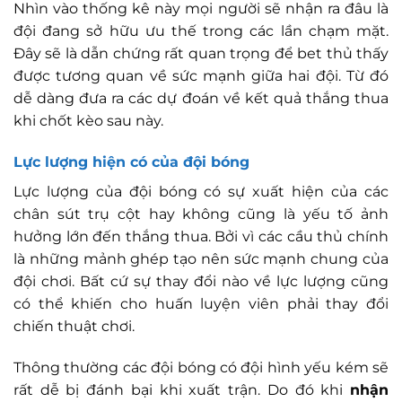
Nhìn vào thống kê này mọi người sẽ nhận ra đâu là
đội đang sở hữu ưu thế trong các lần chạm mặt.
Đây sẽ là dẫn chứng rất quan trọng để bet thủ thấy
được tương quan về sức mạnh giữa hai đội. Từ đó
dễ dàng đưa ra các dự đoán về kết quả thắng thua
khi chốt kèo sau này.
Lực lượng hiện có của đội bóng
Lực lượng của đội bóng có sự xuất hiện của các
chân sút trụ cột hay không cũng là yếu tố ảnh
hưởng lớn đến thắng thua. Bởi vì các cầu thủ chính
là những mảnh ghép tạo nên sức mạnh chung của
đội chơi. Bất cứ sự thay đổi nào về lực lượng cũng
có thể khiến cho huấn luyện viên phải thay đổi
chiến thuật chơi.
Thông thường các đội bóng có đội hình yếu kém sẽ
rất dễ bị đánh bại khi xuất trận. Do đó khi
nhận