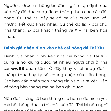
Người chơi xem thông tin đánh giá, nhận định của
kèo này để đưa ra dự đoán thắng thua cho các đội
bóng. Cụ thể tại đây sẽ có ba cửa cược ứng với
những kết cục khác nhau. Cụ thể đó là: 1- đội chủ
nhà thắng, 2- đội khách thắng và X – hai bên hòa
nhau.
Đánh giá nhận định kèo nhà cái bóng đá Tài Xỉu
Đánh giá nhận định kèo nhà cái bóng đá Tài Xỉu
cũng là nội dung được rất nhiều người chơi ở nhà
cái
ww88
quan tâm. Ở đây thay vì phải dự đoán
thắng thua hay tỷ số chung cuộc của trận bóng.
Các bạn cần phân tích thông tin và đưa ra kết luận
về tổng bàn thắng mà hai bên ghi được.
Nếu đoán rằng số bàn thắng cao hơn mức niêm yết
mà hệ thống đưa ra thì chốt kèo Tài. Trái lại nếu nghĩ
rằng tổng số lần ghi bàn không thể vượt qua con số