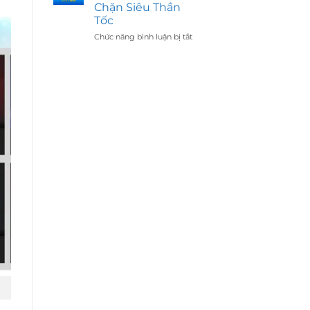
Chặn Siêu Thần
Cụ
Tốc
Hỗ
Trợ
ở
Chức năng bình luận bị tắt
Hiệu
1.1.1.1
Quả
Là
Của
Gì?
Dân
–
Chơi
Truy
Cá
Cập
Cược
WW88
Khi
Bị
Chặn
Siêu
Thần
Tốc