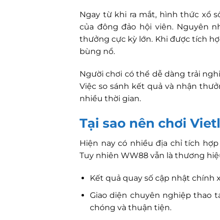
Ngay từ khi ra mắt, hình thức xổ
của đông đảo hội viên. Nguyên nhâ
thưởng cực kỳ lớn. Khi được tích hợ
bùng nổ.
Người chơi có thể dễ dàng trải ng
Việc so sánh kết quả và nhận thưở
nhiều thời gian.
Tại sao nên chơi Vie
Hiện nay có nhiều địa chỉ tích hợp
Tuy nhiên WW88 vẫn là thương hiệu
Kết quả quay số cập nhật chính x
Giao diện chuyên nghiệp thao t
chóng và thuận tiện.