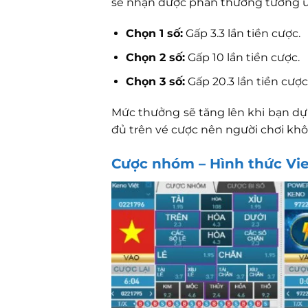
sẽ nhận được phần thưởng tương ứn
Chọn 1 số:
Gấp 3.3 lần tiền cược.
Chọn 2 số:
Gấp 10 lần tiền cược.
Chọn 3 số:
Gấp 20.3 lần tiền cượ
Mức thưởng sẽ tăng lên khi bạn dự
đủ trên vé cược nên người chơi khôn
Cược nhóm – Hình thức Vie