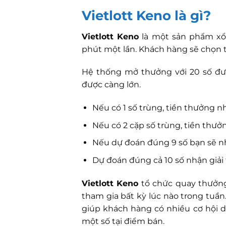
Vietlott Keno là gì?
Vietlott Keno
là một sản phẩm xổ 
phút một lần. Khách hàng sẽ chọn t
Hệ thống mở thưởng với 20 số đượ
được càng lớn.
Nếu có 1 số trùng, tiền thưởng n
Nếu có 2 cặp số trùng, tiền thư
Nếu dự đoán đúng 9 số bạn sẽ n
Dự đoán đúng cả 10 số nhận giải
Vietlott Keno
tổ chức quay thưởng
tham gia bất kỳ lúc nào trong tuần
giúp khách hàng có nhiều cơ hội dự
một số tại điểm bán.