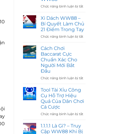
–
ở
Chức năng bình luận bị tắt
Hướng
Cách
Dẫn
Chơi
Xì Dách WW88 –
Từ
10
Mạt
Bí Quyết Làm Chủ
A-
Chược
21 Điểm Trong Tay
Z
Hướng
ở
Chức năng bình luận bị tắt
Dẫn
Xì
Chi
ận
Dách
Tiết
Cách Chơi
WW88
Từ
Baccarat Cực
–
Chuyên
Chuẩn Xác Cho
Bí
Gia
Người Mới Bắt
Quyết
WW88
Đầu
Làm
Chủ
ở
Chức năng bình luận bị tắt
21
Cách
Điểm
Chơi
Tool Tài Xỉu Công
Trong
Baccarat
Cụ Hỗ Trợ Hiệu
Tay
Cực
Quả Của Dân Chơi
Chuẩn
Cá Cược
ội
Xác
Cho
ở
Chức năng bình luận bị tắt
ay
Người
Tool
00
Mới
Tài
1.1.1.1 Là Gì? – Truy
Bắt
Xỉu
Cập WW88 Khi Bị
Đầu
Công