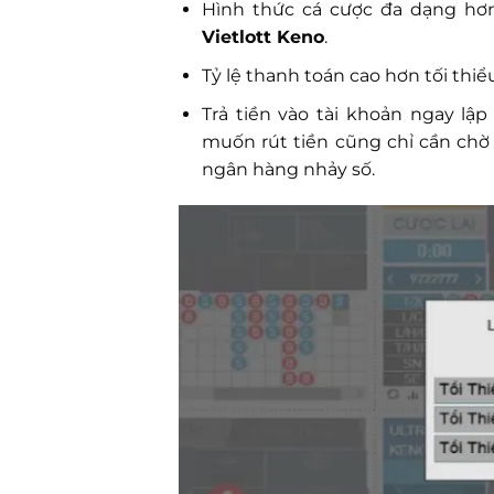
Hình thức cá cược đa dạng hơn
Vietlott Keno
.
Tỷ lệ thanh toán cao hơn tối thiể
Trả tiền vào tài khoản ngay lậ
muốn rút tiền cũng chỉ cần chờ 
ngân hàng nhảy số.